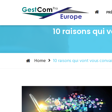
+352 26 09 23 23
+352 691 734 798
PR
10 raisons qui
Home
10 raisons qui vont vous conv