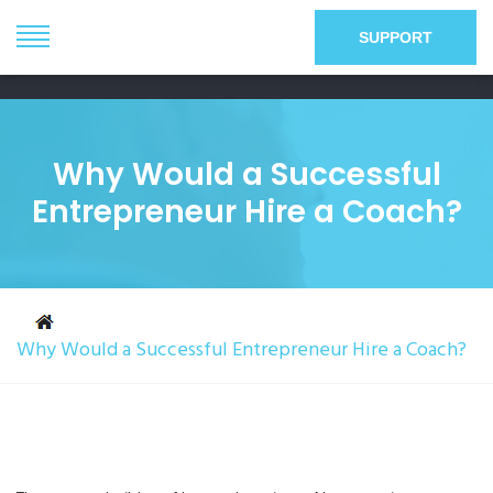
+352 26 09 23 23
+352 691 734 798
SUPPORT
info@gestcompro.com
Why Would a Successful
Entrepreneur Hire a Coach?
Why Would a Successful Entrepreneur Hire a Coach?