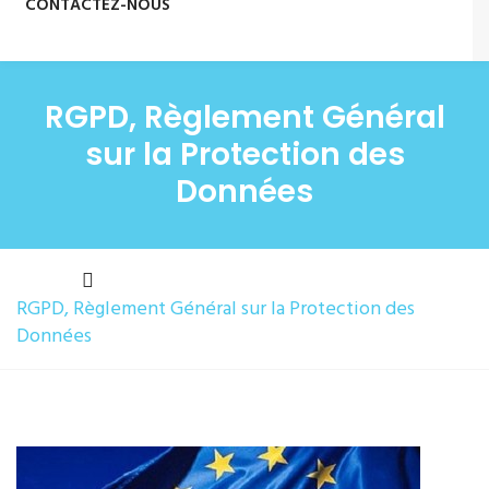
CONTACTEZ-NOUS
RGPD, Règlement Général
sur la Protection des
Données
RGPD, Règlement Général sur la Protection des
Données